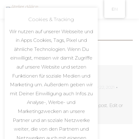
EN
Cookies & Tracking
Wir nutzen auf unserer Webseite und
You are here:
in Apps Cookies, Tags, Pixel und
ähnliche Technologien. Wenn Du
einwilligst, messen wir damit Zugriffe
auf unsere Website und setzen
Hello world!
Funktionen für soziale Medien und
Marketing um. Außerdem geben wir
Uncategorized
By
atelierdalice21
January 22, 2021
mit Deiner Einwilligung auch Infos zu
Leave a comment
Analyse-, Werbe- und
Welcome to WordPress. This is your first post. Edit or
Marketingzwecken an unsere
delete it, then start writing!
Partner und an soziale Netzwerke
weiter, die von den Partnern und
Netzwerken auch mit eigenen