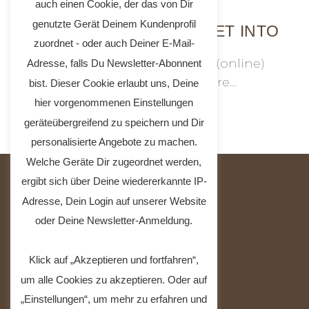
auch einen Cookie, der das von Dir
genutzte Gerät Deinem Kundenprofil
HOW DOES THE DYE GET INTO
THE FIBER?
zuordnet - oder auch Deiner E-Mail-
Feel free to join one of our (online)
Adresse, falls Du Newsletter-Abonnent
workshops to learn more…
bist. Dieser Cookie erlaubt uns, Deine
hier vorgenommenen Einstellungen
geräteübergreifend zu speichern und Dir
personalisierte Angebote zu machen.
Welche Geräte Dir zugeordnet werden,
ergibt sich über Deine wiedererkannte IP-
Adresse, Dein Login auf unserer Website
INFO
oder Deine Newsletter-Anmeldung.
About natural colors
Do the colors last?
Klick auf „Akzeptieren und fortfahren“,
How do I care for my items?
How does the dye get into the fiber?
um alle Cookies zu akzeptieren. Oder auf
„Einstellungen“, um mehr zu erfahren und