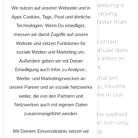
Protect your unique item by keeping it
Wir nutzen auf unserer Webseite und in
out of direct sunlight while drying.
Apps Cookies, Tags, Pixel und ähnliche
Sunlight fades natural shades faster than
Technologien. Wenn Du einwilligst,
chemical ones.
messen wir damit Zugriffe auf unsere
Most drugstore detergents contain
Website und setzen Funktionen für
chemicals that are caustic to natural dyes
soziale Medien und Marketing um.
and have a high pH Level. This alters or
Außerdem geben wir mit Deiner
bleaches our products.
Einwilligung auch Infos zu Analyse-,
Therefore, use a gentle, neutral pH
Werbe- und Marketingzwecken an
detergent such as olive oil soap, Woolite
unsere Partner und an soziale Netzwerke
or silk detergent (available here in our
weiter, die von den Partnern und
webshop).
Netzwerken auch mit eigenen Daten
zusammengeführt werden.
Silk items in particular should be washed
by hand & in cold water as usual. Iron only
on a slightly low setting.
Mit Deinem Einverständnis setzen wir