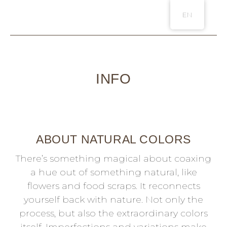
EN
You are here:
INFO
ABOUT NATURAL COLORS
There’s something magical about coaxing
a hue out of something natural, like
flowers and food scraps. It reconnects
yourself back with nature. Not only the
process, but also the extraordinary colors