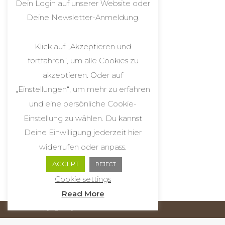
Dein Login auf unserer Website oder
Deine Newsletter-Anmeldung.
Klick auf „Akzeptieren und
fortfahren“, um alle Cookies zu
akzeptieren. Oder auf
„Einstellungen“, um mehr zu erfahren
und eine persönliche Cookie-
Einstellung zu wählen. Du kannst
INFO
FIND US
Deine Einwilligung jederzeit hier
About natural colors
Instagram
widerrufen oder anpass.
Do the colors last?
Facebook
ACCEPT
How do I care for my items?
Press
REJECT
How does the dye get into the fiber?
Cookie settings
Read More
copyright by Atelier d´Alice