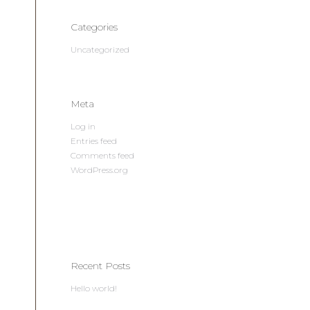
Categories
Uncategorized
Meta
Log in
Entries feed
Comments feed
WordPress.org
Recent Posts
Hello world!